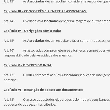
Art. 13º As
Associadas
devem acolher, considerar e responder qual
Capítulo III - CONCORRÊNCIA ENTRE AS ASSOCIADAS:
Art. 14º É vedado às
Associadas
denegrir a imagem de outras empre
Capítulo IV - Obrigações com o Inda:
Art. 15º As
Associadas
devem respeitar e fazer cumprir todas as 
Art. 16º As associadas comprometem-se a fornecer, sempre possível, 
responsabilidade pela veracidade dos mesmos.
Capítulo V - DEVERES DO INDA:
Art. 17º O
INDA
fornecerá às suas
Associadas
serviços de inteligên
participe.
Capítulo VI - Restrição de acesso aos documentos:
Art. 18º O acesso aos estudos elaborados pelo Inda e a seus bancos de 
obedecendo aos seguintes critérios: