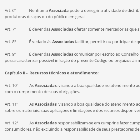
Art. 6º Nenhuma
Associada
poderá denegrir a atividade de distri
produtoras de aços ou do público em geral.
Art. 7º É dever das
Associadas
ofertar somente mercadorias que su
Art. 8º É vedado às
Associadas
facilitar, permitir ou participar de
Art. 9º É dever das
Associadas
comunicar por escrito ao Conselho 
possa caracterizar possível infração do presente Código ou prejuízos à i
Capítulo II - Recursos técnicos e atendimento:
Art. 10º As
Associadas
, visando a boa qualidade no atendimento ao
com o cumprimento de suas obrigações.
Art. 11º As
Associadas
, visando a boa qualidade do atendimento 
sobre os materiais, suas aplicações e limitações e dos recursos disponívei
Art. 12º As
Associadas
responsabilizam-se em cumprir e fazer cum
consumidores, não excluindo a responsabilidade de seus prestadores de s