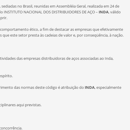
 sediadas no Brasil, reunidas em Assembléia Geral, realizada em 24 de
ica do INSTITUTO NACIONAL DOS DISTRIBUIDORES DE AÇO –
INDA
, válido
prir.
e comportamento ético, a fim de destacar as empresas que efetivamente
s que este setor presta às cadeias de valor e, por conseqüência, à nação.
idades das empresas distribuidoras de aços associadas ao Inda,
spírito.
imento das normas deste código é atribuição do
INDA
, especialmente
plinares aqui previstas.
 concorrência.