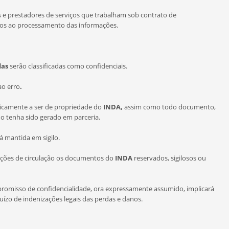
s e prestadores de serviços que trabalham sob contrato de
ados ao processamento das informações.
das
serão classificadas como confidenciais.
ao erro
.
camente a ser de propriedade do
INDA,
assim como todo documento,
o tenha sido gerado em parceria.
á mantida em sigilo.
rições de circulação os documentos do
INDA
reservados, sigilosos ou
misso de confidencialidade, ora expressamente assumido, implicará
uízo de indenizações legais das perdas e danos.