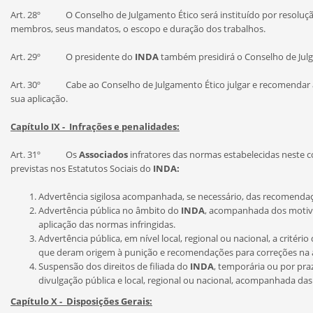
Art. 28º O Conselho de Julgamento Ético será instituído por resoluçã
membros, seus mandatos, o escopo e duração dos trabalhos.
Art. 29º O presidente do
INDA
também presidirá o Conselho de Julg
Art. 30º Cabe ao Conselho de Julgamento Ético julgar e recomendar as p
sua aplicação.
Capítulo IX - Infrações e penalidades:
Art. 31º Os
Associados
infratores das normas estabelecidas neste c
previstas nos Estatutos Sociais do
INDA:
Advertência sigilosa acompanhada, se necessário, das recomendaçõ
Advertência pública no âmbito do
INDA
, acompanhada dos motiv
aplicação das normas infringidas.
Advertência pública, em nível local, regional ou nacional, a critér
que deram origem à punição e recomendações para correções na a
Suspensão dos direitos de filiada do
INDA
, temporária ou por pra
divulgação pública e local, regional ou nacional, acompanhada das
Capítulo X - Disposições Gerais: