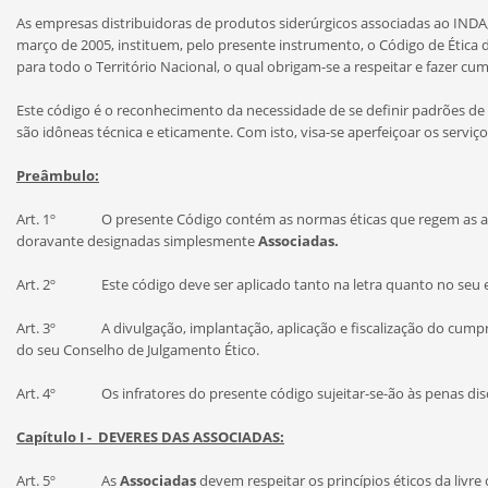
As empresas distribuidoras de produtos siderúrgicos associadas ao INDA,
março de 2005, instituem, pelo presente instrumento, o Código de Ét
para todo o Território Nacional, o qual obrigam-se a respeitar e fazer cum
Este código é o reconhecimento da necessidade de se definir padrões d
são idôneas técnica e eticamente. Com isto, visa-se aperfeiçoar os serviço
Preâmbulo:
Art. 1º O presente Código contém as normas éticas que regem as ativ
doravante designadas simplesmente
Associadas.
Art. 2º Este código deve ser aplicado tanto na letra quanto no seu e
Art. 3º A divulgação, implantação, aplicação e fiscalização do cumpr
do seu Conselho de Julgamento Ético.
Art. 4º Os infratores do presente código sujeitar-se-ão às penas disci
Capítulo I - DEVERES DAS ASSOCIADAS:
Art. 5º As
Associadas
devem respeitar os princípios éticos da livre