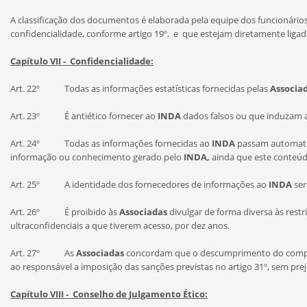
A classificação dos documentos é elaborada pela equipe dos funcionário
confidencialidade, conforme artigo 19º, e que estejam diretamente lig
Capítulo VII - Confidencialidade:
Art. 22º Todas as informações estatísticas fornecidas pelas
Associa
Art. 23º É antiético fornecer ao
INDA
dados falsos ou que induzam 
Art. 24º Todas as informações fornecidas ao
INDA
passam automati
informação ou conhecimento gerado pelo
INDA,
ainda que este conteúd
Art. 25º A identidade dos fornecedores de informações ao
INDA
ser
Art. 26º É proibido às
A
ssociadas
divulgar de forma diversa às rest
ultraconfidenciais a que tiverem acesso, por dez anos.
Art. 27º As
Associadas
concordam que o descumprimento do compro
ao responsável a imposição das sanções previstas no artigo 31º, sem prej
Capítulo VIII - Conselho de Julgamento Ético: