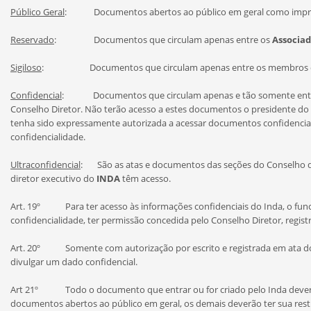
Público Geral
: Documentos abertos ao público em geral como imprensa
Reservado
: Documentos que circulam apenas entre os
Associad
Sigiloso
: Documentos que circulam apenas entre os membros do Cons
Confidencial
: Documentos que circulam apenas e tão somente entre o
Conselho Diretor. Não terão acesso a estes documentos o presidente do
tenha sido expressamente autorizada a acessar documentos confidenciais
confidencialidade.
Ultraconfidencial
: São as atas e documentos das seções do Conselho de
diretor executivo do
INDA
têm acesso.
Art. 19º Para ter acesso às informações confidenciais do Inda, o funci
confidencialidade, ter permissão concedida pelo Conselho Diretor, regist
Art. 20º Somente com autorização por escrito e registrada em ata do 
divulgar um dado confidencial.
Art 21º Todo o documento que entrar ou for criado pelo Inda deverá se
documentos abertos ao público em geral, os demais deverão ter sua rest