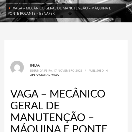
VAGA – MECÂNICO GERAL DE MANUTENÇÃO – MÁQUINA E
PONTE ROLANTE – BENAFER
INDA
SEGUNDA-FEIRA, 17 NOVEMBRO 2025
/
PUBLISHED IN
OPERACIONAL
,
VAGA
VAGA – MECÂNICO
GERAL DE
MANUTENÇÃO –
MÁQUINA E PONTE